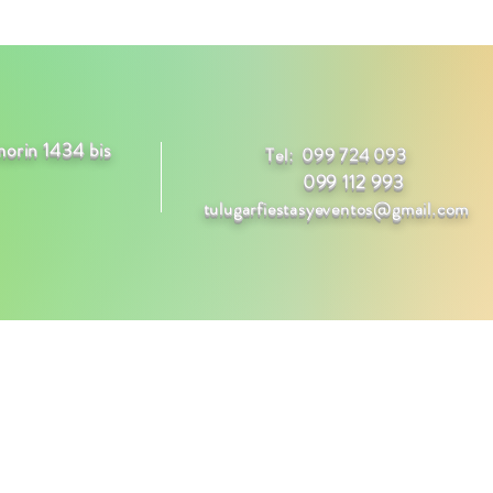
morin 1434 bis
Tel: 099 724 093
099 112 993
tulugarfiestasyeventos@gmail.com