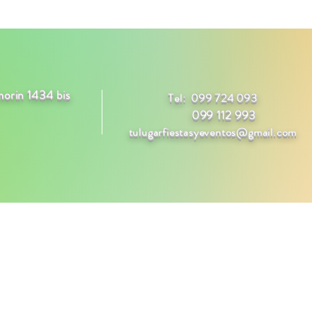
morin 1434 bis
Tel: 099 724 093
099 112 993
tulugarfiestasyeventos@gmail.com